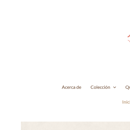
Ir
al
contenido
Acerca de
Colección
Q
Inic