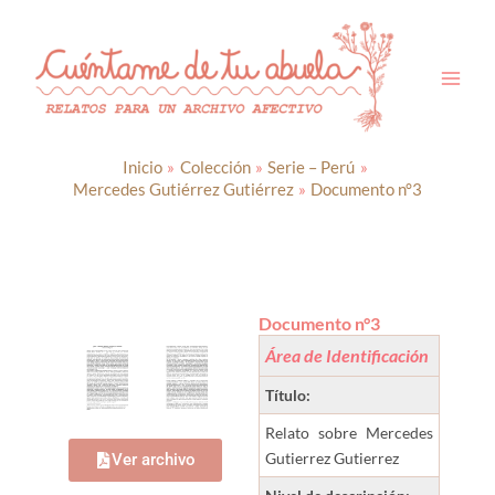
Ir
al
contenido
Inicio
Colección
Serie – Perú
Mercedes Gutiérrez Gutiérrez
Documento n°3
Documento n°3
Área de Identificación
Título:
Relato sobre Mercedes
Gutierrez Gutierrez
Ver archivo