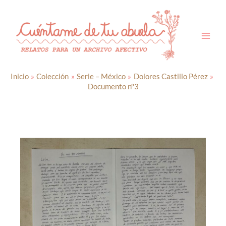
Ir
al
contenido
Inicio
Colección
Serie – México
Dolores Castillo Pérez
Documento n°3