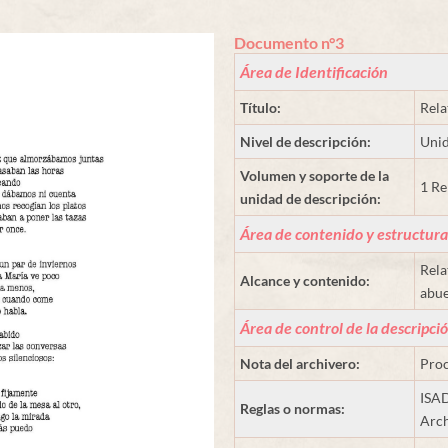
Documento n°3
Área de Identificación
Título:
Rela
Nivel de descripción:
Unid
Volumen y soporte de la
1 Re
unidad de descripción:
Área de contenido y estructura
Rela
Alcance y contenido:
abue
Área de control de la descripci
Nota del archivero:
Proc
ISAD
Reglas o normas:
Arch