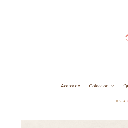
Ir
al
contenido
Acerca de
Colección
Q
Inicio